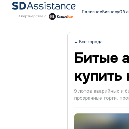
Полезное
Бизнесу
Об 
← Все города
Битые а
купить 
9 лотов аварийных и б
прозрачные торги, про