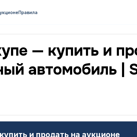
аукционе
Правила
упе — купить и пр
ый автомобиль | 
 купить и продать на аукционе