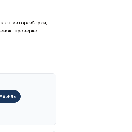
пают авторазборки,
енок, проверка
омобиль