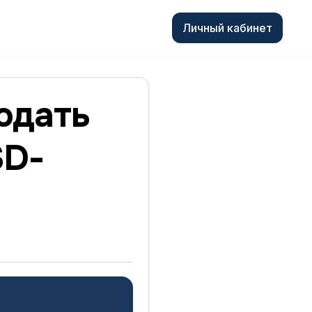
Личный кабинет
одать
SD-