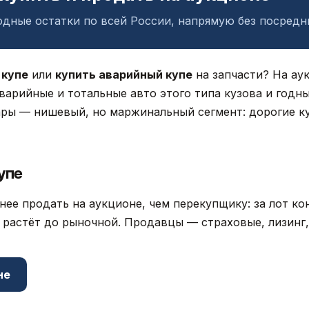
одные остатки по всей России, напрямую без посредн
 купе
или
купить аварийный купе
на запчасти? На аук
варийные и тотальные авто этого типа кузова и годны
ары — нишевый, но маржинальный сегмент: дорогие к
упе
ее продать на аукционе, чем перекупщику: за лот к
а растёт до рыночной. Продавцы — страховые, лизинг,
не