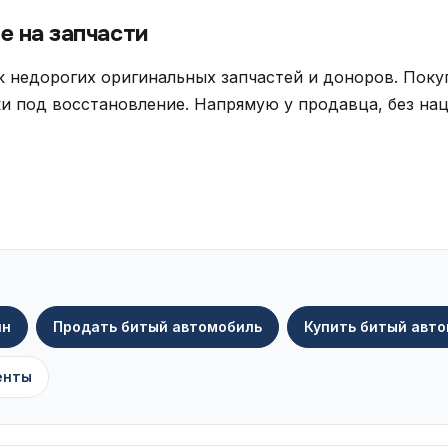
е на запчасти
 недорогих оригинальных запчастей и доноров. Поку
и под восстановление. Напрямую у продавца, без нац
ин
Продать битый автомобиль
Купить битый авт
енты