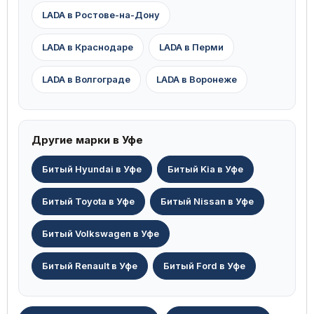
LADA в Ростове-на-Дону
LADA в Краснодаре
LADA в Перми
LADA в Волгограде
LADA в Воронеже
Другие марки в Уфе
Битый Hyundai в Уфе
Битый Kia в Уфе
Битый Toyota в Уфе
Битый Nissan в Уфе
Битый Volkswagen в Уфе
Битый Renault в Уфе
Битый Ford в Уфе