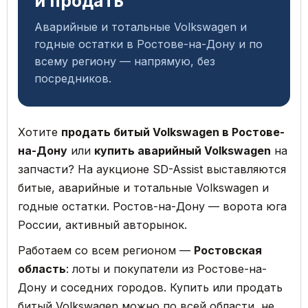
и продать
Аварийные и тотальные Volkswagen и
годные остатки в Ростове-на-Дону и по
всему региону — напрямую, без
посредников.
Хотите
продать битый Volkswagen в Ростове-
на-Дону
или
купить аварийный Volkswagen
на
запчасти? На аукционе SD-Assist выставляются
битые, аварийные и тотальные Volkswagen и
годные остатки. Ростов-на-Дону — ворота юга
России, активный авторынок.
Работаем со всем регионом —
Ростовская
область
: лоты и покупатели из Ростове-на-
Дону и соседних городов. Купить или продать
битый Volkswagen можно по всей области, не