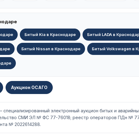
снодаре
нодаре
Битый Kia в Краснодаре
Битый LADA в Краснода
одаре
Битый Nissan в Краснодаре
Битый Volkswagen в 
одаре
Аукцион ОСАГО
 — специализированный электронный аукцион битых и аварийны
тельство СМИ ЭЛ № ФС 77-76018; реестр операторов ПДн № 77
нта № 2022614288.