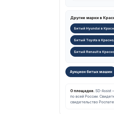
Другие марки в Кра
Битый Hyundai в Крас
Битый Toyota в Красн
Битый Renault в Красн
Аукцион битых машин
О площадке.
SD-Assist
по всей России. Свиде
свидетельство Роспате