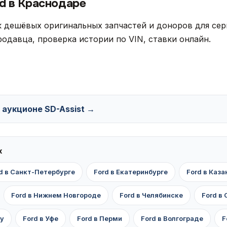
rd в Краснодаре
 дешёвых оригинальных запчастей и доноров для сер
одавца, проверка истории по VIN, ставки онлайн.
а аукционе SD-Assist →
х
d в Санкт-Петербурге
Ford в Екатеринбурге
Ford в Каза
Ford в Нижнем Новгороде
Ford в Челябинске
Ford в
ну
Ford в Уфе
Ford в Перми
Ford в Волгограде
F