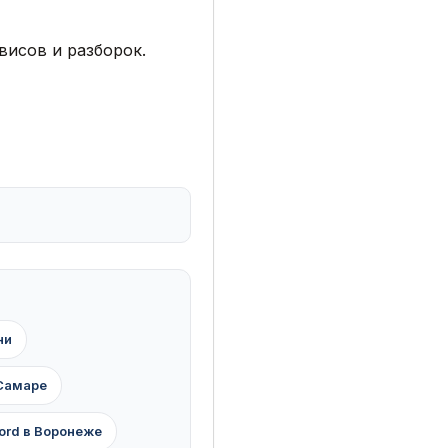
висов и разборок.
ни
 Самаре
ord в Воронеже