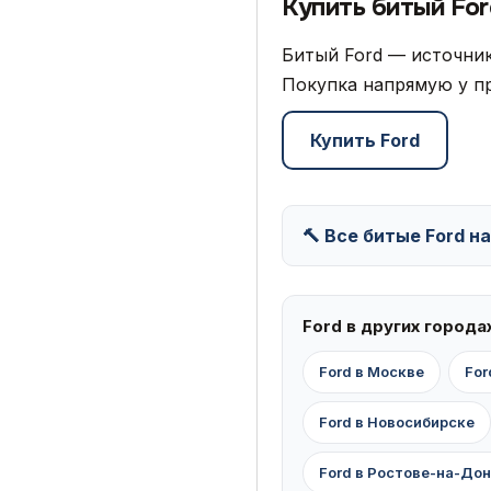
Купить битый Fo
Битый Ford — источник
Покупка напрямую у пр
Купить Ford
🔨 Все битые Ford н
Ford в других города
Ford в Москве
For
Ford в Новосибирске
Ford в Ростове-на-До