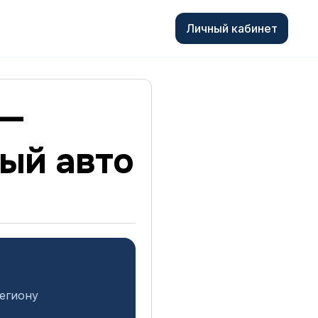
Личный кабинет
 —
ный авто
региону