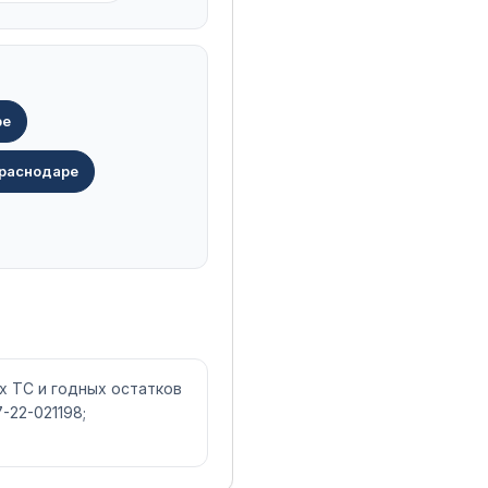
ре
Краснодаре
х ТС и годных остатков
-22-021198;