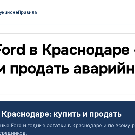
аукционе
Правила
ord в Краснодаре
и продать аварий
в Краснодаре: купить и продать
ные Ford и годные остатки в Краснодаре и по всему 
средников.