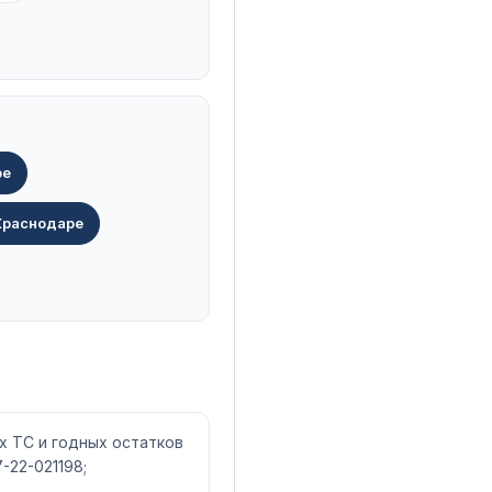
ре
 Краснодаре
х ТС и годных остатков
-22-021198;