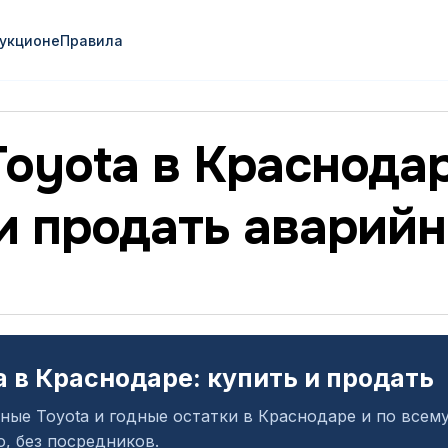
аукционе
Правила
oyota в Краснода
и продать аварий
a в Краснодаре: купить и продать
ные Toyota и годные остатки в Краснодаре и по всем
, без посредников.