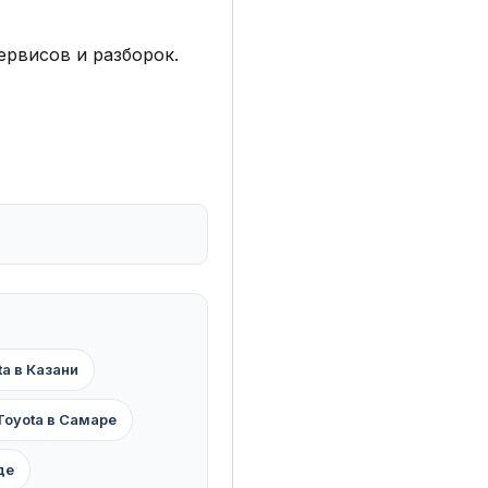
ервисов и разборок.
ta в Казани
Toyota в Самаре
де