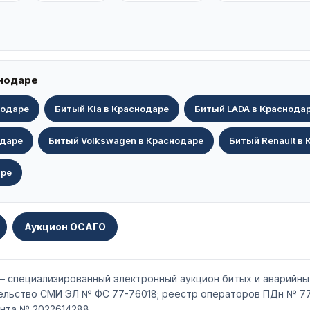
снодаре
нодаре
Битый Kia в Краснодаре
Битый LADA в Краснода
одаре
Битый Volkswagen в Краснодаре
Битый Renault в
аре
Аукцион ОСАГО
 — специализированный электронный аукцион битых и аварийны
тельство СМИ ЭЛ № ФС 77-76018; реестр операторов ПДн № 77
нта № 2022614288.