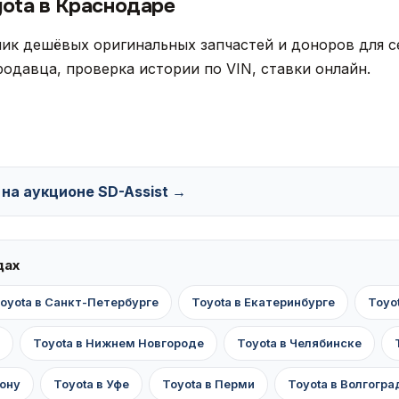
yota в Краснодаре
ик дешёвых оригинальных запчастей и доноров для с
одавца, проверка истории по VIN, ставки онлайн.
 на аукционе SD-Assist →
дах
oyota в Санкт-Петербурге
Toyota в Екатеринбурге
Toyo
Toyota в Нижнем Новгороде
Toyota в Челябинске
Дону
Toyota в Уфе
Toyota в Перми
Toyota в Волгогра