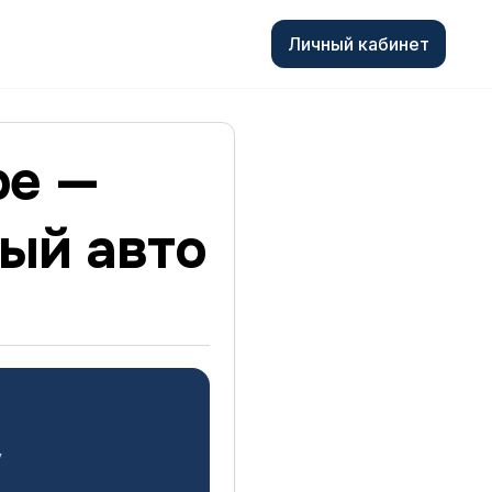
Личный кабинет
ре —
ный авто
у