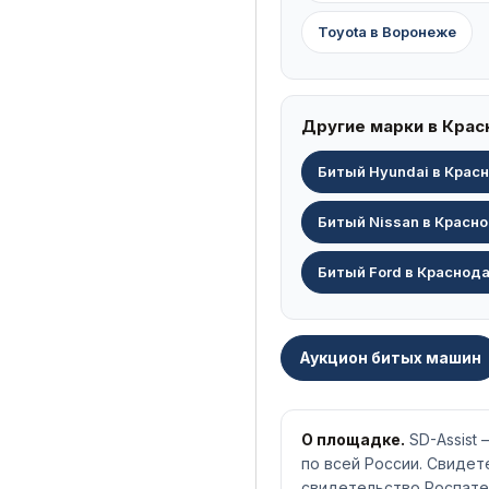
Toyota в Воронеже
Другие марки в Кра
Битый Hyundai в Крас
Битый Nissan в Красн
Битый Ford в Краснод
Аукцион битых машин
О площадке.
SD-Assist
по всей России. Свиде
свидетельство Роспате