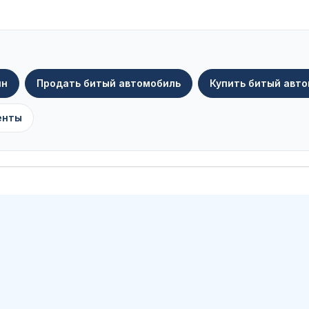
ин
Продать битый автомобиль
Купить битый авт
енты