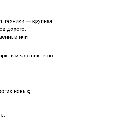
т техники — крупная
ов дорого.
венные или
арков и частников по
рогих новых;
ь.