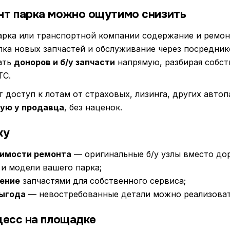
нт парка можно ощутимо снизить
парка или транспортной компании содержание и ремон
пка новых запчастей и обслуживание через посредник
ать
доноров и б/у запчасти
напрямую, разбирая собст
ТС.
 доступ к лотам от страховых, лизинга, других автоп
ую у продавца
, без наценок.
ку
имости ремонта
— оригинальные б/у узлы вместо до
и модели вашего парка;
ение
запчастями для собственного сервиса;
выгода
— невостребованные детали можно реализоват
цесс на площадке