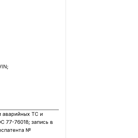
IN;
и аварийных ТС и
С 77-76018; запись в
оспатента №