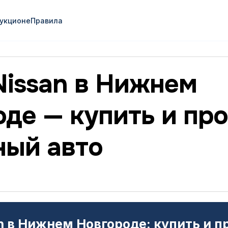
аукционе
Правила
Nissan в Нижнем
де — купить и пр
ный авто
n в Нижнем Новгороде: купить и п