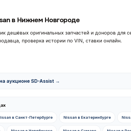
ssan в Нижнем Новгороде
ик дешёвых оригинальных запчастей и доноров для се
одавца, проверка истории по VIN, ставки онлайн.
 на аукционе SD-Assist →
дах
issan в Санкт-Петербурге
Nissan в Екатеринбурге
Niss
е
Nissan в Челябинске
Nissan в Самаре
Nissan в Р