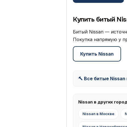
Купить битый Ni
Битый Nissan — источн
Покупка напрямую у пр
Купить Nissan
🔨 Все битые Nissan
Nissan в других горо
Nissan в Москве
N
Nissan в Новосибирск