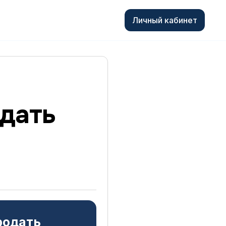
Личный кабинет
одать
родать