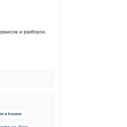
рвисов и разборок.
an в Казани
остове-на-Дону