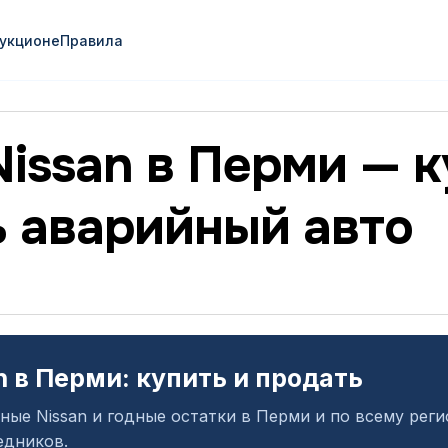
аукционе
Правила
issan в Перми — к
ь аварийный авто
n в Перми: купить и продать
ные Nissan и годные остатки в Перми и по всему рег
едников.