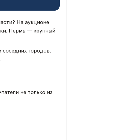
части? На аукционе
тки. Пермь — крупный
и соседних городов.
.
патели не только из