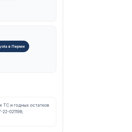
yota в Перми
х ТС и годных остатков
-22-021198;