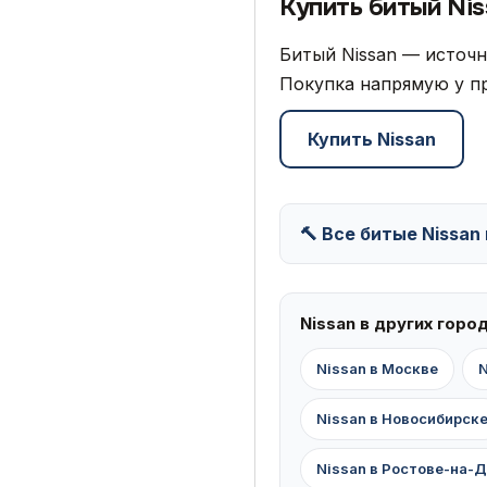
Купить битый Nis
Битый Nissan — источн
Покупка напрямую у пр
Купить Nissan
🔨 Все битые Nissan
Nissan в других горо
Nissan в Москве
N
Nissan в Новосибирск
Nissan в Ростове-на-