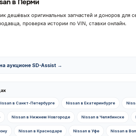
san в Перми
ик дешёвых оригинальных запчастей и доноров для се
одавца, проверка истории по VIN, ставки онлайн.
 на аукционе SD-Assist →
дах
issan в Санкт-Петербурге
Nissan в Екатеринбурге
Niss
е
Nissan в Нижнем Новгороде
Nissan в Челябинске
Дону
Nissan в Краснодаре
Nissan в Уфе
Nissan в Во