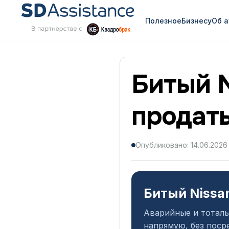
Полезное
Бизнесу
Об 
Битый N
продат
Опубликовано: 14.06.2026
Битый Nissa
Аварийные и тоталь
напрямую, без поср