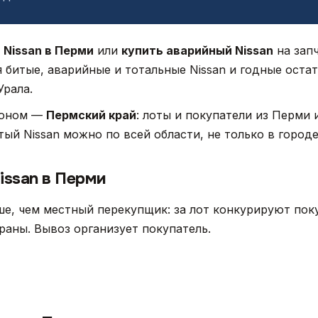
 Nissan в Перми
или
купить аварийный Nissan
на зап
я битые, аварийные и тотальные Nissan и годные оста
рала.
ионом —
Пермский край
: лоты и покупатели из Перми 
тый Nissan можно по всей области, не только в городе
issan в Перми
е, чем местный перекупщик: за лот конкурируют поку
траны. Вывоз организует покупатель.