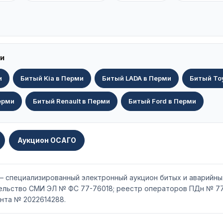
и
и
Битый Kia в Перми
Битый LADA в Перми
Битый To
ерми
Битый Renault в Перми
Битый Ford в Перми
Аукцион ОСАГО
 — специализированный электронный аукцион битых и аварийны
тельство СМИ ЭЛ № ФС 77-76018; реестр операторов ПДн № 77
нта № 2022614288.