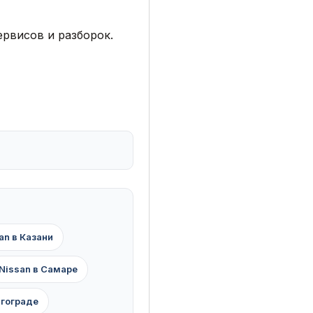
рвисов и разборок.
an в Казани
Nissan в Самаре
лгограде