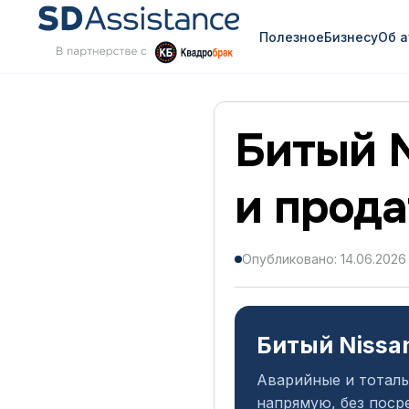
Полезное
Бизнесу
Об 
Битый N
и прода
Опубликовано: 14.06.2026
Битый Nissan
Аварийные и тоталь
напрямую, без поср