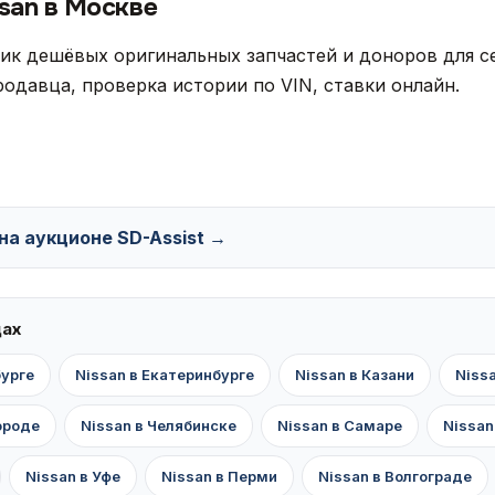
san в Москве
ик дешёвых оригинальных запчастей и доноров для се
одавца, проверка истории по VIN, ставки онлайн.
 на аукционе SD-Assist →
дах
бурге
Nissan в Екатеринбурге
Nissan в Казани
Niss
ороде
Nissan в Челябинске
Nissan в Самаре
Nissan
Nissan в Уфе
Nissan в Перми
Nissan в Волгограде