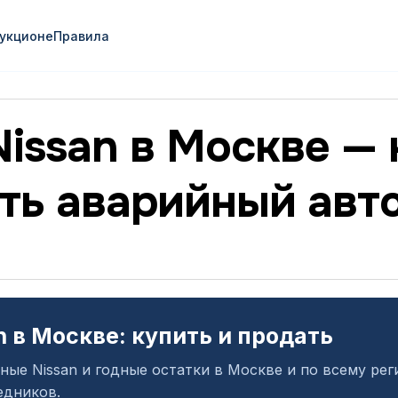
аукционе
Правила
issan в Москве — 
ть аварийный авт
 в Москве: купить и продать
ные Nissan и годные остатки в Москве и по всему ре
едников.