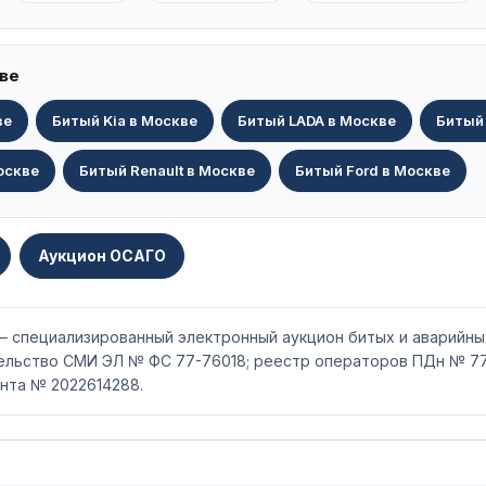
ве
ве
Битый Kia в Москве
Битый LADA в Москве
Битый 
оскве
Битый Renault в Москве
Битый Ford в Москве
Аукцион ОСАГО
 — специализированный электронный аукцион битых и аварийны
тельство СМИ ЭЛ № ФС 77-76018; реестр операторов ПДн № 77
нта № 2022614288.