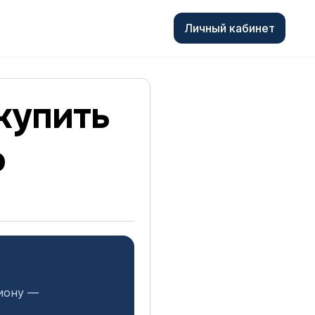
Личный кабинет
купить
о
гиону —