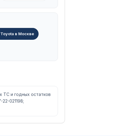
Toyota в Москве
х ТС и годных остатков
-22-021198;